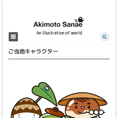
Skip
to
content
An illustration of world
Primary Menu
ご当地キャラクター